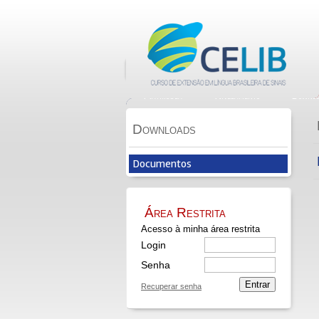
Biblioteca
Quem Somos
Horário
Matrícula
Nivelamento
Downlo
Downloads
Documentos
Área Restrita
Acesso à minha área restrita
Login
Senha
Entrar
Recuperar senha