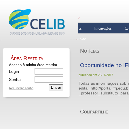
Biblioteca
Quem Somos
Horários
Informações
Co
Matrícula
Nivelamento
Downloads
Notícias
Área Restrita
Oportunidade no IFR
Acesso à minha área restrita
Login
publicado em
20/11/2017
Senha
Todas as informações sobre
Entrar
edital: http://portal.ifrj.e
Recuperar senha
_professor_substituto_para
Compartilhe