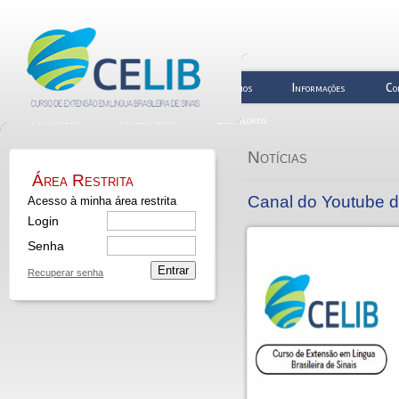
Biblioteca
Quem Somos
Horários
Informações
Co
Matrícula
Nivelamento
Downloads
Notícias
Área Restrita
Canal do Youtube 
Acesso à minha área restrita
Login
Senha
Entrar
Recuperar senha